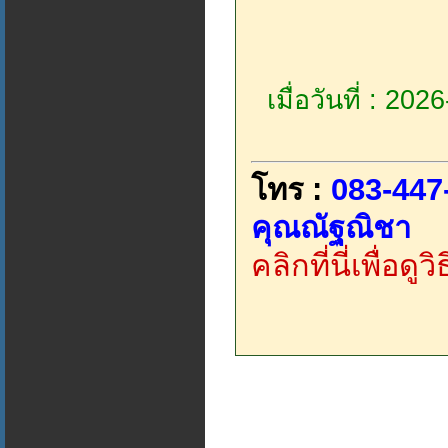
เมื่อวันที่ : 20
โทร :
083-447
คุณณัฐณิชา
คลิกที่นี่เพื่อด