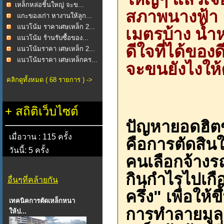
​เหล็กหล่อชิ้นใหญ่ จะข...
สภาพนางฟ้า ย
แกะของเก่า หางานให้ลูก...
แนวโน้ม ราคาเศษเหล็ก 2...
เมตรบ้าง น้ำห
แนวโน้ม ร้านรับซื้อของ...
ดีใจที่ได้ของด
แนวโน้มราคา เศษเหล็ก 2...
แนวโน้มราคา เศษเหล็กคร...
จะขนยังไงให้ค
คลิกดูทั้งหมด ( 68 รายการ ) ->
+
สถิติเว็บไซต์
ปัญหายอดฮิตข
เมื่อวาน : 115 ครั้ง
คือการตัดสินใ
วันนี้: 5 ครั้ง
คนเลือกจ้างรถเ
กินกำไรไปเกื
อื่นๆที่คล้ายกัน
ครึ่ง" เพื่อให
เทคนิคการตัดเหล็กหนา
การทำลายมูล
ให้ป...