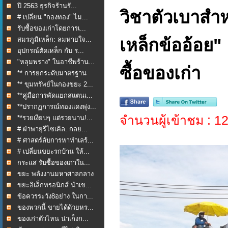
ปี 2563 ธุรกิจร้านรั...
วิชาตัวเบาสำห
# เปลี่ยน "กองทอง" ไม...
รับซื้อของเก่าโดยการเ...
สมรภูมิเหล็ก: ลมหายใจ...
เหล็กข้ออ้อย"
อุปกรณ์ตัดเหล็ก กับ ร...
"หลุมพราง" ในอาชีพร้าน...
ซื้อของเก่า
** การยกระดับมาตรฐาน
กา...
** ขุมทรัพย์ในกองขยะ 2...
**คู่มือการคัดแยกสแตนเ...
**ปรากฏการณ์ทองแดงพุ่ง...
จำนวนผู้เข้าชม : 
**รวยเงียบๆ แต่รวยนาน!...
# ฝ่าพายุรีไซเคิล: กลย...
# ศาสตร์ลับการหาทำเลร้...
# เปลี่ยนขยะรกบ้าน ให้...
กระแส รับซื้อของเก่าใน...
ขยะ พลังงานมหาศาลกลาง
ใ...
ขยะอิเล็กทรอนิกส์ นำเข...
ข้อควรระวัง8อย่าง ในกา...
ของพวกนี้ ขายได้ด้วยหร...
ของเก่าตัวไหน น่าเก็งก...