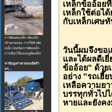
เหล็กข้ออ้อยท
เหล็กใช้ต่อได
กับเหล็กเศษทั
การตัดเศษเหล็ก ตัดเหล็ก
เข้าเตาหลอม การใช้หัวตัด
วันนี้ผมจึงขอ
เหล็ก เทคนิคการตัดเหล็ก
การเลือกใช้นมหนูตัดเหล็ก
และได้ผลดีเยี
หาข้อมูลราคาก่อนเปิดร้า
ข้ออ้อย" ด้วยเ
นร...
อย่าง "รถเฮี๊
เหลือความยาว
บรรทุกทั่วไปได
หายและยังคงมู