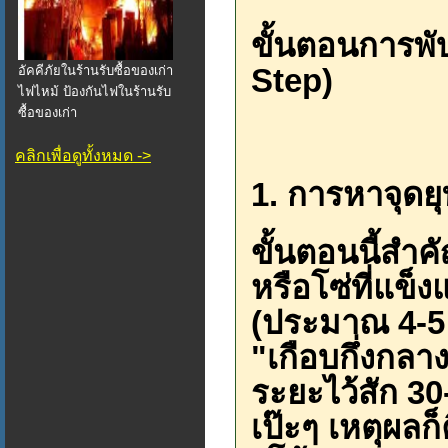
ขั้นตอนการพั
Step)
อัคคีภัยในร้านรับซื้อของเก่า
ไฟไหม้ ป้องกันไฟในร้านรับ
ซื้อของเก่า
คลิกเพื่อดูทั้งหมด ->
1. การหาจุดย
ขั้นตอนนี้สำค
หรือโซ่ที่แข็
(ประมาณ 4-5 เ
"เกือบกึ่งกลาง
ระยะไว้สัก 3
เป๊ะๆ เหตุผลก็