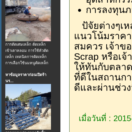
การลงทุนภา
ปัจัยต่างๆเหล่
แนวโน้มราคาเ
สมควร เจ้าของ
การตัดเศษเหล็ก ตัดเหล็ก
เข้าเตาหลอม การใช้หัวตัด
Scrap หรือเจ้
เหล็ก เทคนิคการตัดเหล็ก
การเลือกใช้นมหนูตัดเหล็ก
ให้ทันกับตลาด
ที่ดีในสถานก
หาข้อมูลราคาก่อนเปิดร้า
นร...
ดีและผ่านช่วง
เมื่อวันที่ : 20