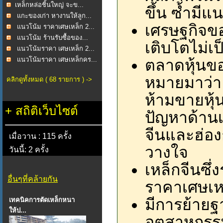
​เหล็กหล่อชิ้นใหญ่ จะข...
ขึ้น ซ้ำมีแ
แกะของเก่า หางานให้ลูก...
เศรษฐกิจข
แนวโน้ม ราคาเศษเหล็ก 2...
แนวโน้ม ร้านรับซื้อของ...
เติบโตไม่เ
แนวโน้มราคา เศษเหล็ก 2...
แนวโน้มราคา เศษเหล็กคร...
ตลาดหุ้นข
หมายมาว่า ผ
คลิกดูทั้งหมด ( 68 รายการ ) ->
ห้ามขายหุ้
+
สถิติเว็บไซต์
ปัญหาด้าน
จีนและฮ่อง
เมื่อวาน : 115 ครั้ง
วางใจ
วันนี้: 2 ครั้ง
เหล็กจีนซึ่
อื่นๆที่คล้ายกัน
ราคาเศษเห
มีการย้ายฐ
เทคนิคการตัดเหล็กหนา
ให้ป...
อุตสาหกรร