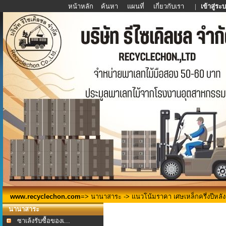
หน้าหลัก
ค้นหา
แผนที่
เกี่ยวกับเรา
|
เข้าสู่ระ
www.recyclechon.com
=>
นานาสาระ
-> แนวโน้มราคา เศษเหล็กครึ่งปีหลั
นานาสาระ
ซาเล้งรับซื้อของเ...