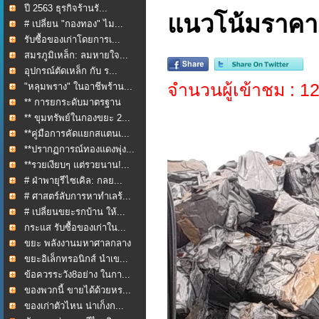
ปี 2563 ธุรกิจร้านรั...
แนวโน้มราคา เ
# เปลี่ยน "กองทอง" ไม...
รับซื้อของเก่าโดยการเ...
สมรภูมิเหล็ก: ลมหายใจ...
อุปกรณ์ตัดเหล็ก กับ ร...
จำนวนผู้เข้าชม : 
"หลุมพราง" ในอาชีพร้าน...
** การยกระดับมาตรฐาน
กา...
** ขุมทรัพย์ในกองขยะ 2...
**คู่มือการคัดแยกสแตนเ...
**ปรากฏการณ์ทองแดงพุ่ง...
**รวยเงียบๆ แต่รวยนาน!...
# ฝ่าพายุรีไซเคิล: กลย...
# ศาสตร์ลับการหาทำเลร้...
# เปลี่ยนขยะรกบ้าน ให้...
กระแส รับซื้อของเก่าใน...
ขยะ พลังงานมหาศาลกลาง
ใ...
ขยะอิเล็กทรอนิกส์ นำเข...
ข้อควรระวัง8อย่าง ในกา...
ของพวกนี้ ขายได้ด้วยหร...
ของเก่าตัวไหน น่าเก็งก...