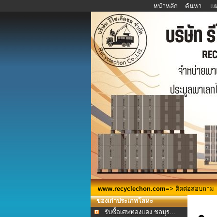
หน้าหลัก
ค้นหา
แผ
www.recyclechon.com
=> ติดต่อสอบถาม
ของเก่าประเภทโลหะ
รับซื้อเศษทองแดง ชลบุร...