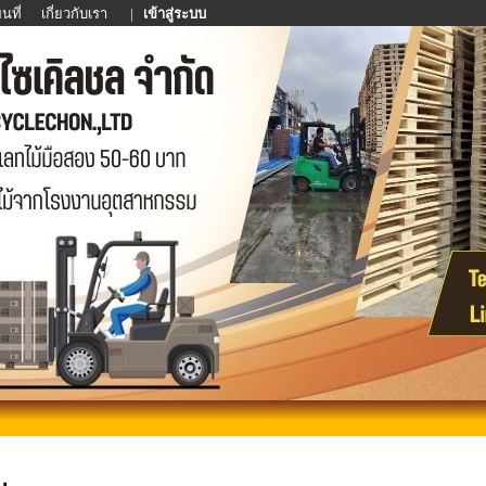
นที่
เกี่ยวกับเรา
|
เข้าสู่ระบบ