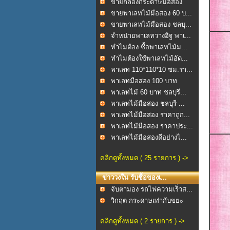
มุมCor...
ขายกล่องกระดาษมือสอง
ช...
ขายพาเลทไม้มือสอง 60 บ...
ขายพาเลทไม้มือสอง ชลบุ...
จำหน่ายพาเลทวางอิฐ พาเ...
ทำไมต้อง ซื้อพาเลทไม้ม...
ทำไมต้องใช้พาเลทไม้อัด...
พาเลท 110*110*10 ซม.รา...
พาเลทมือสอง 100 บาท
พาเลทไม้ 60 บาท ชลบุรี...
พาเลทไม้มือสอง ชลบุรี ...
พาเลทไม้มือสอง ราคาถูก...
พาเลทไม้มือสอง ราคาประ...
พาเลทไม้มือสองดีอย่างไ...
คลิกดูทั้งหมด ( 25 รายการ ) ->
ข่าววงใน รับซื้อของเ...
จับตามอง รถไฟความเร็วส...
วิกฤต กระดาษเท่ากับขยะ
คลิกดูทั้งหมด ( 2 รายการ ) ->