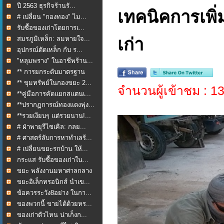
ปี 2563 ธุรกิจร้านรั...
เทคนิคการเพิ่
# เปลี่ยน "กองทอง" ไม...
รับซื้อของเก่าโดยการเ...
สมรภูมิเหล็ก: ลมหายใจ...
เก่า
อุปกรณ์ตัดเหล็ก กับ ร...
"หลุมพราง" ในอาชีพร้าน...
** การยกระดับมาตรฐาน
กา...
** ขุมทรัพย์ในกองขยะ 2...
จำนวนผู้เข้าชม : 
**คู่มือการคัดแยกสแตนเ...
**ปรากฏการณ์ทองแดงพุ่ง...
**รวยเงียบๆ แต่รวยนาน!...
# ฝ่าพายุรีไซเคิล: กลย...
# ศาสตร์ลับการหาทำเลร้...
# เปลี่ยนขยะรกบ้าน ให้...
กระแส รับซื้อของเก่าใน...
ขยะ พลังงานมหาศาลกลาง
ใ...
ขยะอิเล็กทรอนิกส์ นำเข...
ข้อควรระวัง8อย่าง ในกา...
ของพวกนี้ ขายได้ด้วยหร...
ของเก่าตัวไหน น่าเก็งก...