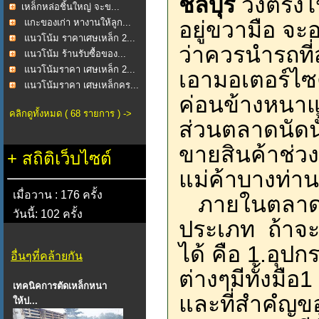
ชลบุรี
วิ่งตรง
​เหล็กหล่อชิ้นใหญ่ จะข...
แกะของเก่า หางานให้ลูก...
อยู่ขวามือ จะ
แนวโน้ม ราคาเศษเหล็ก 2...
ว่าควรนำรถที
แนวโน้ม ร้านรับซื้อของ...
แนวโน้มราคา เศษเหล็ก 2...
เอามอเตอร์ไซ
แนวโน้มราคา เศษเหล็กคร...
ค่อนข้างหนา
คลิกดูทั้งหมด ( 68 รายการ ) ->
ส่วนตลาดนัดนั
ขายสินค้าช่วง
+
สถิติเว็บไซต์
แม่ค้าบางท่า
เมื่อวาน : 176 ครั้ง
ภายในตลาดหน
วันนี้: 102 ครั้ง
ประเภท ถ้าจะ
ได้ คือ 1.อุปก
อื่นๆที่คล้ายกัน
ต่างๆมีทั้งมื
เทคนิคการตัดเหล็กหนา
และที่สำคํญของ
ให้ป...