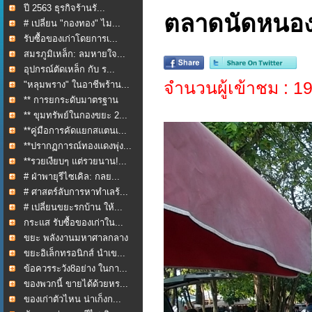
ปี 2563 ธุรกิจร้านรั...
ตลาดนัดหนองฆ้
# เปลี่ยน "กองทอง" ไม...
รับซื้อของเก่าโดยการเ...
สมรภูมิเหล็ก: ลมหายใจ...
อุปกรณ์ตัดเหล็ก กับ ร...
จำนวนผู้เข้าชม : 
"หลุมพราง" ในอาชีพร้าน...
** การยกระดับมาตรฐาน
กา...
** ขุมทรัพย์ในกองขยะ 2...
**คู่มือการคัดแยกสแตนเ...
**ปรากฏการณ์ทองแดงพุ่ง...
**รวยเงียบๆ แต่รวยนาน!...
# ฝ่าพายุรีไซเคิล: กลย...
# ศาสตร์ลับการหาทำเลร้...
# เปลี่ยนขยะรกบ้าน ให้...
กระแส รับซื้อของเก่าใน...
ขยะ พลังงานมหาศาลกลาง
ใ...
ขยะอิเล็กทรอนิกส์ นำเข...
ข้อควรระวัง8อย่าง ในกา...
ของพวกนี้ ขายได้ด้วยหร...
ของเก่าตัวไหน น่าเก็งก...