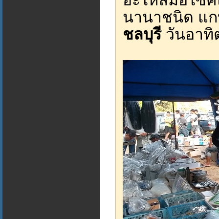
อะไหล่มอไซค์แต
นานาชนิด แกบ
ชลบุรี
วันอาทิ