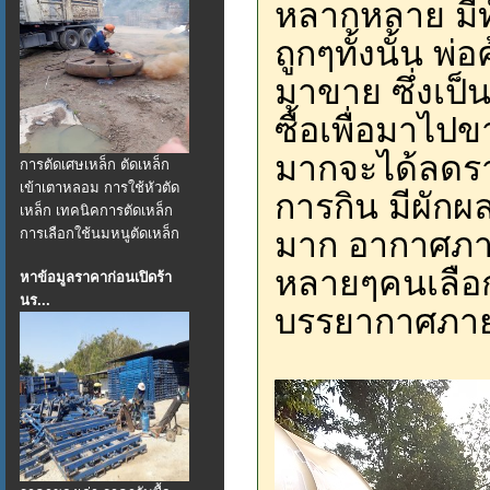
หลากหลาย มีทั
ถูกๆทั้งนั้น พ
มาขาย ซึ่งเป็
ซื้อเพื่อมาไป
มากจะได้ลดรา
การตัดเศษเหล็ก ตัดเหล็ก
เข้าเตาหลอม การใช้หัวตัด
การกิน มีผัก
เหล็ก เทคนิคการตัดเหล็ก
การเลือกใช้นมหนูตัดเหล็ก
มาก อากาศภาย
หลายๆคนเลือกที
หาข้อมูลราคาก่อนเปิดร้า
นร...
บรรยากาศภาย