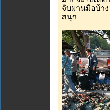
จับผ่านมือบ้า
สนุก