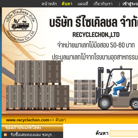
หน้าหลัก
ค้นหา
แผนที่
เกี่ยวกับเรา
|
เข้าสู่ระ
www.recyclechon.com
=> ค้นหา
ของเก่าประเภทโลหะ
ค้นหา
รับซื้อเศษทองแดง ชลบุร...