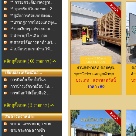
** การยกระดับมาตรฐาน
กา...
** ขุมทรัพย์ในกองขยะ 2...
**คู่มือการคัดแยกสแตนเ...
**ปรากฏการณ์ทองแดงพุ่ง...
**รวยเงียบๆ แต่รวยนาน!...
# ฝ่าพายุรีไซเคิล: กลย...
# ศาสตร์ลับการหาทำเลร้...
# เปลี่ยนขยะรกบ้าน ให้...
คลิกดูทั้งหมด ( 68 รายการ ) ->
งานส่งพาเลท ขอบคุณ
ขอ
เฮี๊ยบและเครื่องมืออ...
ทุกๆOrder และลูกค้าทุก...
สำ
การติดตั้งเฮี๊ยบใช้ในร...
ประเภท : ส่งพาเลทวันนี้
ปร
การบำรุงรักษาเฮี๊ยบ ใน...
ราคา : 60
การเลือกใช้เฮี๊ยบมือ2 ...
คลิกดูทั้งหมด ( 3 รายการ ) ->
สินค้าจัดจำหน่าย
ขายพาเลทราคาถูก ขาย
พา...
ขายกระดาษฉากเข้า