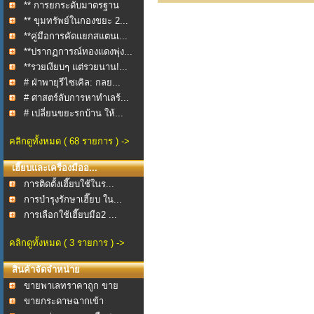
** การยกระดับมาตรฐาน
กา...
** ขุมทรัพย์ในกองขยะ 2...
**คู่มือการคัดแยกสแตนเ...
**ปรากฏการณ์ทองแดงพุ่ง...
**รวยเงียบๆ แต่รวยนาน!...
# ฝ่าพายุรีไซเคิล: กลย...
# ศาสตร์ลับการหาทำเลร้...
# เปลี่ยนขยะรกบ้าน ให้...
คลิกดูทั้งหมด ( 68 รายการ ) ->
เฮี๊ยบและเครื่องมืออ...
การติดตั้งเฮี๊ยบใช้ในร...
การบำรุงรักษาเฮี๊ยบ ใน...
การเลือกใช้เฮี๊ยบมือ2 ...
คลิกดูทั้งหมด ( 3 รายการ ) ->
สินค้าจัดจำหน่าย
ขายพาเลทราคาถูก ขาย
พา...
ขายกระดาษฉากเข้า