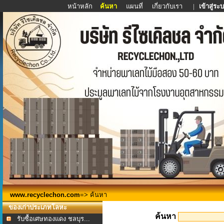
หน้าหลัก
ค้นหา
แผนที่
เกี่ยวกับเรา
|
เข้าสู่ระ
www.recyclechon.com
=> ค้นหา
ของเก่าประเภทโลหะ
ค้นหา
รับซื้อเศษทองแดง ชลบุร...