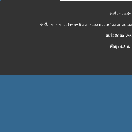
รับซื้อของเก่า
รับซื้อ-ขาย ของเก่าทุกชนิด ทองแดง ทองเหลือง สแตนเลส 
สนใจติดต่อ โทร
ที่อยู่ : 9/5 