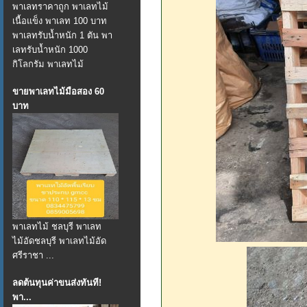
พาเลทราคาถูก พาเลทไม้
เนื้อแข็ง พาเลท 100 บาท
พาเลทรับน้ำหนัก 1 ตัน พา
เลทรับน้ำหนัก 1000
กิโลกรัม พาเลทไม้
ขายพาเลทไม้มือสอง 60
บาท
พาเลทไม้ ชลบุรี พาเลท
ไม้อัดชลบุรี พาเลทไม้อัด
ศรีราชา ...
ลดต้นทุนค่าขนส่งทันที!
พา...